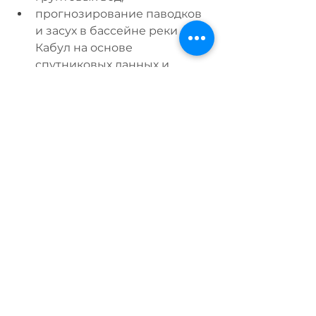
прогнозирование паводков 
и засух в бассейне реки 
Кабул на основе 
спутниковых данных и 
моделирования,
а также адаптацию 
трансграничных 
образовательных программ 
TVET по модели США и 
Канады для нужд 
Центральной Азии.
Дополнительная информация: 
https://www.redriverbasincommissi
on.org
Контактная информация:
Электронная почта: 