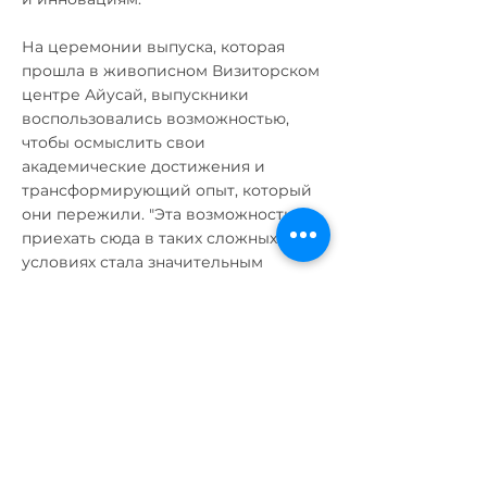
На церемонии выпуска, которая
прошла в живописном Визиторском
центре Айусай, выпускники
воспользовались возможностью,
чтобы осмыслить свои
академические достижения и
трансформирующий опыт, который
они пережили. "Эта возможность
приехать сюда в таких сложных
условиях стала значительным
плюсом для нас. Это дало нам
возможность обрести
независимость, силу и возможность
вдохновлять других женщин," -
сказала Медина, одна из выпускниц.
Инициатива началась в 2019 году как
совместный проект ЕС и ПРООН,
целью которого было