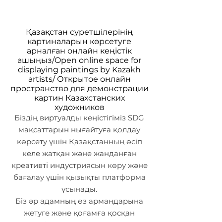
Қазақстан суретшілерінің
картиналарын көрсетуге
арналған онлайн кеңістік
ашыңыз/Open online space for
displaying paintings by Kazakh
artists/ Открытое онлайн
пространство для демонстрации
картин Казахстанских
художников
Біздің виртуалды кеңістігіміз SDG
мақсаттарын нығайтуға қолдау
көрсету үшін Қазақстанның өсіп
келе жатқан және жанданған
креативті индустриясын көру және
бағалау үшін қызықты платформа
ұсынады.
Біз әр адамның өз армандарына
жетуге және қоғамға қосқан