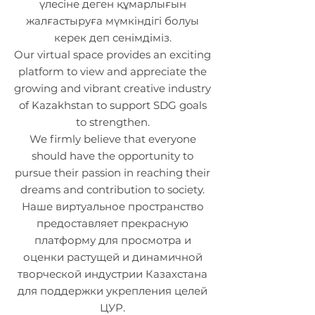
үлесіне деген құмарлығын
жалғастыруға мүмкіндігі болуы
керек деп сенімдіміз.
Our virtual space provides an exciting
platform to view and appreciate the
growing and vibrant creative industry
of Kazakhstan to support SDG goals
to strengthen.
We firmly believe that everyone
should have the opportunity to
pursue their passion in reaching their
dreams and contribution to society.
Наше виртуальное пространство
предоставляет прекрасную
платформу для просмотра и
оценки растущей и динамичной
творческой индустрии Казахстана
для поддержки укрепления целей
ЦУР.