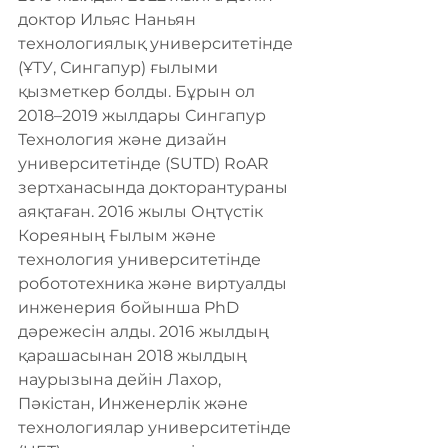
доктор Ильяс Наньян 
технологиялық университетінде 
(ҰТУ, Сингапур) ғылыми 
қызметкер болды. Бұрын ол 
2018–2019 жылдары Сингапур 
Технология және дизайн 
университетінде (SUTD) RoAR 
зертханасында докторантураны 
аяқтаған. 2016 жылы Оңтүстік 
Кореяның Ғылым және 
технология университетінде 
робототехника және виртуалды 
инженерия бойынша PhD 
дәрежесін алды. 2016 жылдың 
қарашасынан 2018 жылдың 
наурызына дейін Лахор, 
Пәкістан, Инженерлік және 
технологиялар университетінде 