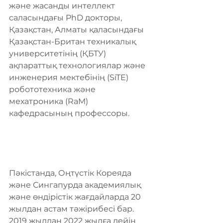
және жасанды интеллект 
саласындағы PhD докторы, 
Қазақстан, Алматы қаласындағы 
Қазақстан-Британ техникалық 
университетінің (ҚБТУ) 
ақпараттық технологиялар және 
инженерия мектебінің (SiTE) 
робототехника және 
мехатроника (RaM) 
кафедрасының профессоры.
Пәкістанда, Оңтүстік Кореяда 
және Сингапурда академиялық 
және өндірістік жағдайларда 20 
жылдан астам тәжірибесі бар. 
2019 жылдан 2022 жылға дейін 