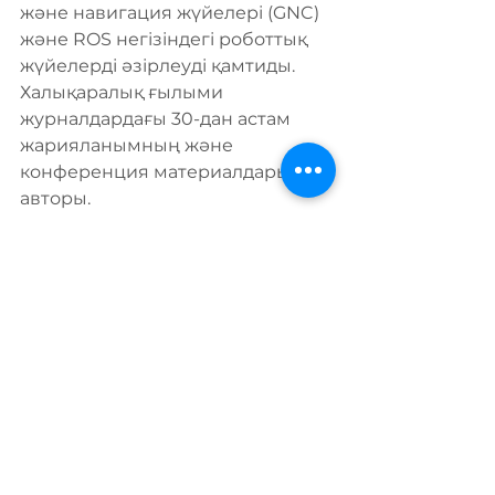
және навигация жүйелері (GNC) 
және ROS негізіндегі роботтық 
жүйелерді әзірлеуді қамтиды. 
Халықаралық ғылыми 
журналдардағы 30-дан астам 
жарияланымның және 
конференция материалдарының 
авторы.
Байланыс ақпараты:
Электрондық поштасы: 
m.ilyas@kbtu.kz
Ұялы телефон / WhatsApp: +7 
747 865 2964
Google Scholar: 
https://scholar.google.com/citat
ions?
user=WqC8Dt0AAAAJ&hl=en
ORCID: 
https://orcid.org/0000-