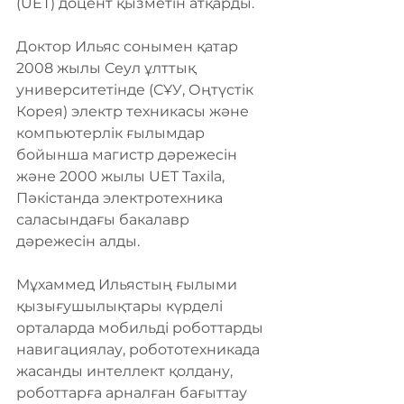
(UET) доцент қызметін атқарды.
Доктор Ильяс сонымен қатар 
2008 жылы Сеул ұлттық 
университетінде (СҰУ, Оңтүстік 
Корея) электр техникасы және 
компьютерлік ғылымдар 
бойынша магистр дәрежесін 
және 2000 жылы UET Taxila, 
Пәкістанда электротехника 
саласындағы бакалавр 
дәрежесін алды.
Мұхаммед Ильястың ғылыми 
қызығушылықтары күрделі 
орталарда мобильді роботтарды 
навигациялау, робототехникада 
жасанды интеллект қолдану, 
роботтарға арналған бағыттау 