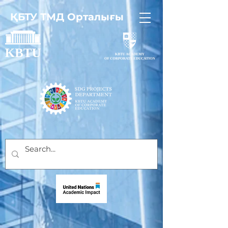
ҚБТУ ТМД Орталығы