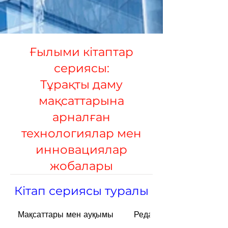
Ғылыми кітаптар
сериясы:
Тұрақты даму
мақсаттарына
арналған
технологиялар мен
инновациялар
жобалары
Кітап сериясы туралы
Мақсаттары мен ауқымы
Редакциялық Алқасы