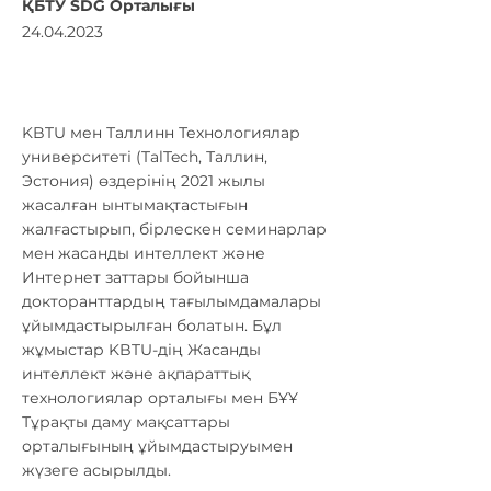
ҚБТУ SDG Орталығы
24.04.2023
KBTU мен Таллинн Технологиялар
университеті (TalTech, Таллин,
Эстония) өздерінің 2021 жылы
жасалған ынтымақтастығын
жалғастырып, бірлескен семинарлар
мен жасанды интеллект және
Интернет заттары бойынша
докторанттардың тағылымдамалары
ұйымдастырылған болатын. Бұл
жұмыстар KBTU-дің Жасанды
интеллект және ақпараттық
технологиялар орталығы мен БҰҰ
Тұрақты даму мақсаттары
орталығының ұйымдастыруымен
жүзеге асырылды.