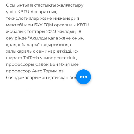
Осы ынтымақтастықты жалғастыру
үшін KBTU Ақпараттық
технологиялар және инженерия
мектебі мен БҰҰ ТДМ орталығы KBTU
жобалық топтары 2023 жылдың 18
сәуірінде "Ақылды қала және оның
қолданбалары" тақырыбында
халықаралық семинар өткізді. Іс-
шараға TalTech университетінің
профессоры Садок Бен Яхия мен
профессор Антс Торим өз
баяндамаларымен қатысқан болатын.
Семинар барысында Ақпараттық
технологиялар және инженерия
мектебінің магистранттары мен
докторанттары өздерінің
бағдарламалық қамтамасыз ету
жобаларын және ақылды қалаларды
жобалау кезінде ақпараттық-