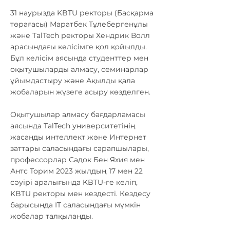
31 наурызда KBTU ректоры (Басқарма
төрағасы) Маратбек Тұлебергенұлы
және TalTech ректоры Хендрик Волл
арасындағы келісімге қол қойылды.
Бұл келісім аясында студенттер мен
оқытушыларды алмасу, семинарлар
ұйымдастыру және Ақылды қала
жобаларын жүзеге асыру көзделген.
Оқытушылар алмасу бағдарламасы
аясында TalTech университетінің
жасанды интеллект және Интернет
заттары саласындағы сарапшылары,
профессорлар Садок Бен Яхия мен
Антс Торим 2023 жылдың 17 мен 22
сәуірі аралығында KBTU-ге келіп,
KBTU ректоры мен кездесті. Кездесу
барысында IT саласындағы мүмкін
жобалар талқыланды.