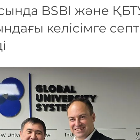
сында BSBI және ҚБТ
ндағы келісімге септ
ді