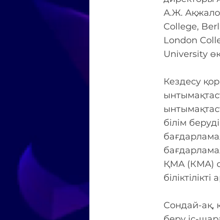
А.Ж. Ақжало
College, Ber
London Colle
University ө
Кездесу қо
ынтымақтаст
ынтымақтас
білім беруд
бағдарлама
бағдарлама
ҚМА (КМА) 
біліктілікті
Сондай-ақ, 
беру іс-шар