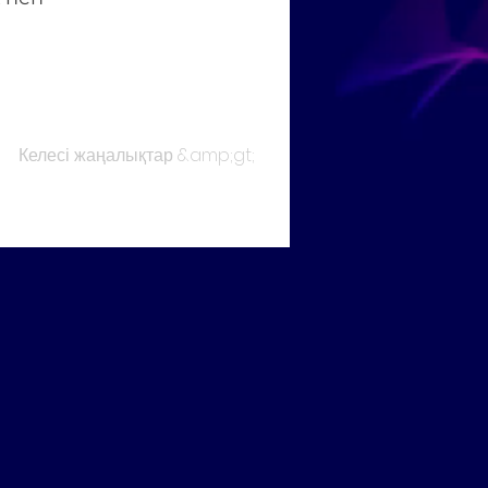
Келесі жаңалықтар &amp;gt;