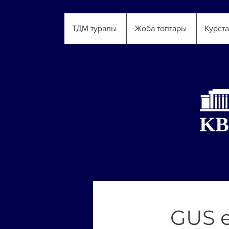
ТДМ туралы
Жоба топтары
Курст
GUS е