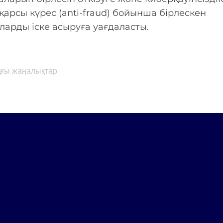
қарсы күрес (anti-fraud) бойынша бірлескен
арды іске асыруға уағдаласты.
ңғы жаңалықтар