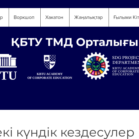
ар
Воркшоп
Хакатон
Жаңалықтар
Ғылыми Кі
ҚБТУ ТМД Орталығы
кі күндік кездесулер