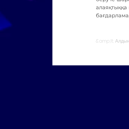
алаяқтыққа 
бағдарламал
&amp;lt; Алды