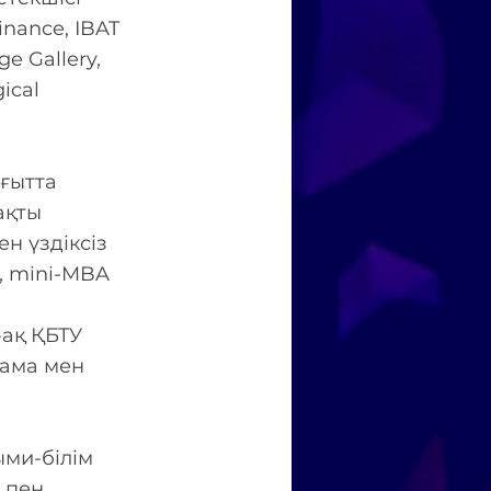
inance, IBAT
ge Gallery,
ical
ғытта
ақты
н үздіксіз
, mini-MBA
-ақ ҚБТУ
дама мен
ыми-білім
к пен