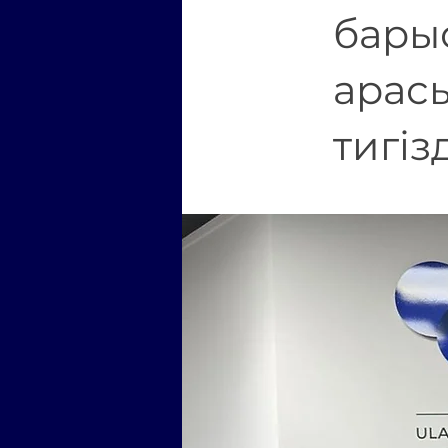
бары
арасы
тигіз