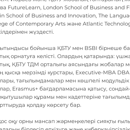
ва FutureLearn, London School of Business and F
lin School of Business and Innovation, The Langua
ge of Contemporary Arts және Atlantic Technolog
кілдерімен жүздесті.
рытындысы бойынша ҚБТУ мен BSBI бірнеше ба
ық орнатуға келісті. Олардың қатарында: үшж
тық, ҚБТУ ТДМ орталығы аясындағы жобалар ме
ің қысқа мерзімді курстары, Executive-MBA DBA
лары, тағылымдамалар мен көшпелі модульдік
лар, Erasmus+ бағдарламасына қатысу, сондай
оқытушылар құрамы мен кадеттеріне тағылым
 арттыруда қолдау көрсету бар.
қос оқу орны мансап жәрмеңкелері сияқты ғыл
аларын бірлесіп өткізуге және киберқауіпсізді