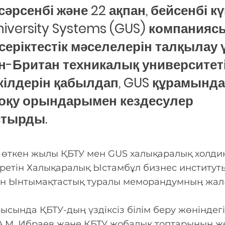
 сәрсенбі және 22 ақпан, бейсенбі к
niversity Systems (GUS) компанияс
 серіктестік мәселелерін талқылау 
н-Британ техникалық университет
кілдерін қабылдап, GUS құрамынд
 оқу орындарымен кездесулер
тырды.
 өткен жылы ҚБТУ мен GUS халықаралық холдин
іретін Халықаралық Ыстамбұл бизнес институт
ан Ынтымақтастық туралы меморандумның жал
ысында ҚБТУ-дың үздіксіз білім беру жөніндег
А.М. Ибраев және ҚБТУ жобалық топтарының же