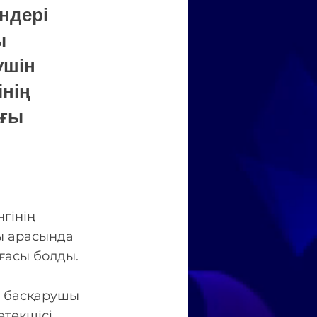
үндері
ы
үшін
інің
ағы
гінің
ы арасында
ғасы болды.
і басқарушы
текшісі