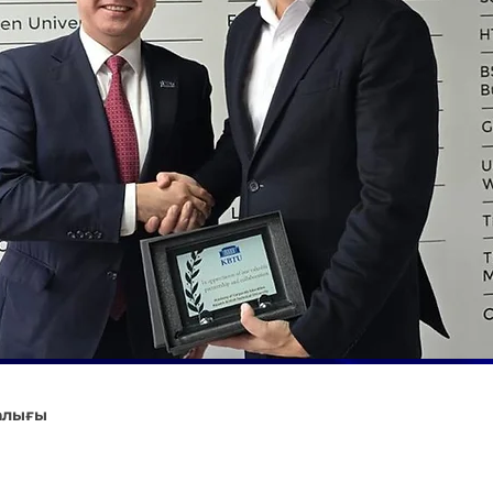
алығы