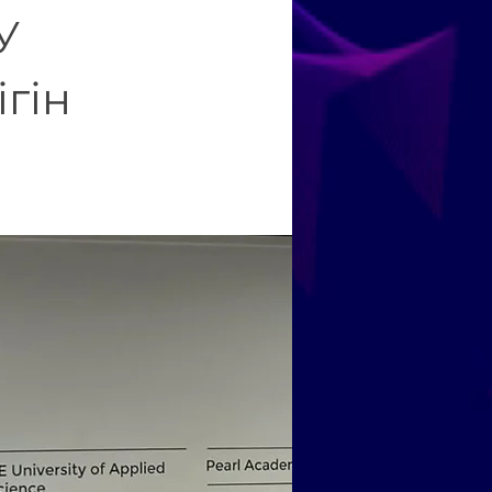
У
ігін