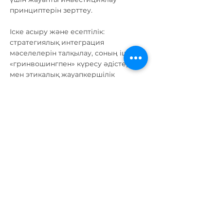
принциптерін зерттеу.
Іске асыру және есептілік:
стратегиялық интеграция
мәселелерін талқылау, соның ішінде
«гринвошингпен» күресу әдістері
мен этикалық жауапкершілік
мәселелері.
Практикалық құндылығы
Интерактивті онлайн-талқылаулар
мен нақты мысалдарды (кейстерді)
талдау арқылы қатысушылар ESG
факторларын шешім қабылдау
процестеріне енгізу үшін қажетті
дағдыларды дамытты. Курс
теориялық дәрістерді кейстерді
терең талдаумен ұштастырып, ESG
факторларының ұйымдардың