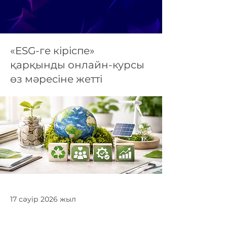
«ESG-ге кіріспе»
қарқынды онлайн-курсы
өз мәресіне жетті
17 сәуір 2026 жыл