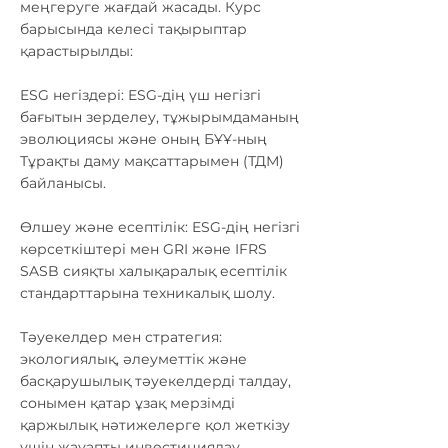
меңгеруге жағдай жасады. Курс
барысында келесі тақырыптар
қарастырылды:
ESG негіздері: ESG-дің үш негізгі
бағытын зерделеу, тұжырымдаманың
эволюциясы және оның БҰҰ-ның
Тұрақты даму мақсаттарымен (ТДМ)
байланысы.
Өлшеу және есептілік: ESG-дің негізгі
көрсеткіштері мен GRI және IFRS
SASB сияқты халықаралық есептілік
стандарттарына техникалық шолу.
Тәуекелдер мен стратегия:
экологиялық, әлеуметтік және
басқарушылық тәуекелдерді талдау,
сонымен қатар ұзақ мерзімді
қаржылық нәтижелерге қол жеткізу
үшін жауапты инвестициялау