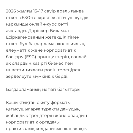
2026 жылғы 15–17 сәуір аралығында
өткен «ESG-ге кіріспе» атты үш күндік
қарқынды онлайн-курс сәтті
аяқталды. Дәріскер Бикамал
Есіркегенованың жетекшілігімен
өткен бұл бағдарлама экологиялық,
әлеуметтік және корпоративтік
басқару (ESG) принциптерін, сондай-
ақ олардың қазіргі бизнес пен
инвестициядағы рөлін тереңірек
зерделеуге мүмкіндік берді.
Бағдарламаның негізгі бағыттары
Қашықтықтан оқыту форматы
қатысушыларға тұрақты дамудың
жаһандық трендтерін және олардың
корпоративтік ортадағы
практикалық қолданысын жан-жақты