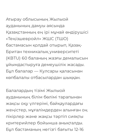
Атырау облысының Жылыой
ауданының дамуы аясында
Қазақстанның ең ірі мұнай өндірушісі
«Теңізшевройл» ЖШС (ТШО)
бастамасын қолдай отырып, Қазақ-
Британ техникалық университеті
(KBTU) 60 баланың жазғы демалысын
ұйымдастыруға демеушілік жасады.
Бұл балалар — Кулсары қаласынан
көпбалалы отбасылардан шыққан.
Балалардың тізімі Жылыой
ауданының білім бөлімі тарапынан
жақсы оқу үлгерімі, байқаулардағы
жеңістер, мұғалімдерден алынған оң
пікірлер және жақсы тәртіп сияқты
критерийлер бойынша анықталды.
Бұл бастаманың негізгі бағыты 12-16