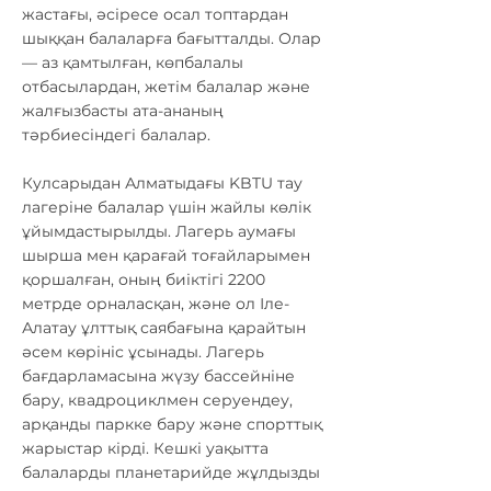
жастағы, әсіресе осал топтардан
шыққан балаларға бағытталды. Олар
— аз қамтылған, көпбалалы
отбасылардан, жетім балалар және
жалғызбасты ата-ананың
тәрбиесіндегі балалар.
Кулсарыдан Алматыдағы KBTU тау
лагеріне балалар үшін жайлы көлік
ұйымдастырылды. Лагерь аумағы
шырша мен қарағай тоғайларымен
қоршалған, оның биіктігі 2200
метрде орналасқан, және ол Іле-
Алатау ұлттық саябағына қарайтын
әсем көрініс ұсынады. Лагерь
бағдарламасына жүзу бассейніне
бару, квадроциклмен серуендеу,
арқанды паркке бару және спорттық
жарыстар кірді. Кешкі уақытта
балаларды планетарийде жұлдызды