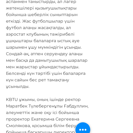
аспанмен таныстырды, ал лагер
жетекшілері қызығушылықтары
бойынша шеберлік сыныптарын
өткізді. Жас футболшылар үшін
футбол алаңы жасақталды, ал
аэростат клубының тәжірибелі
ұшқыштары балаларға ыстық әуе
шарымен ұшу мүмкіндігін ұсынды.
Сондай-ақ, атпен серуендеу алаңы
мен басқа да дамытушылық шаралар
мен жарыстар ұйымдастырылды.
Белсенді күн тәртібі үшін балаларға
күн сайын бес рет тамақтану
ұсынылды.
KBTU ұжымы, оның ішінде ректор
Маратбек Түлебергенұлы Ғабдуллин,
әлеуметтік және оқу ісі бойынша
проректор Екатерина Сергеевна
Смолякова, қосымша білім беру
бойынша басқарушы директор