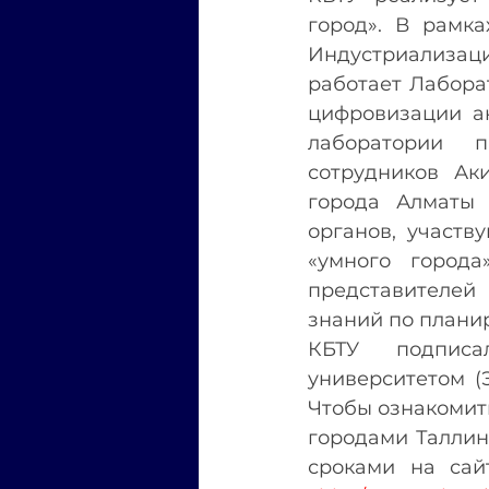
город». В рамка
Индустриализац
работает Лабора
цифровизации ак
лаборатории 
сотрудников Аки
города Алматы 
органов, участв
«умного города
представителей 
знаний по планир
КБТУ подписа
университетом (
Чтобы ознакомит
городами Таллин
сроками на сай