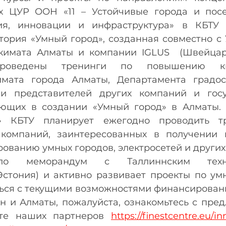
х ЦУР ООН «11 – Устойчивые города и посел
ия, инновации и инфраструктура» в КБТУ 
тория «Умный город», созданная совместно с 
имата Алматы и компании IGLUS  (Швейцари
проведены тренинги по повышению ква
мата города Алматы, Департамента градост
и представителей других компаний и госу
ующих в создании «Умный город» в Алматы. 
» КБТУ планирует ежегодно проводить тр
компаний, заинтересованных в получении п
ованию умных городов, электросетей и других
ло меморандум с Таллиннским технол
Эстония) и активно развивает проекты по умн
ься с текущими возможностями финансировани
н и Алматы, пожалуйста, ознакомьтесь с пред
те наших партнеров 
https://finestcentre.eu/i