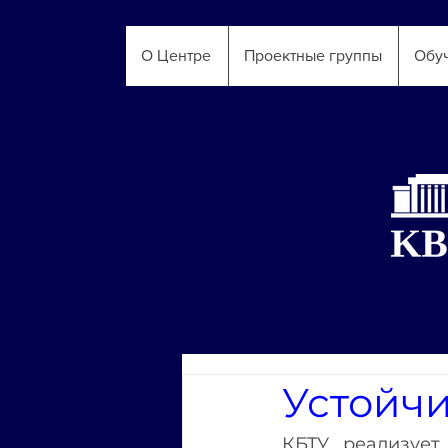
О Центре
Проектные группы
Обу
Устойч
КБТУ реализует