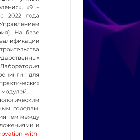
ения», «9 – 
с 2022 года 
Управлением 
я). На базе 
лификации 
роительства 
дарственных 
Лаборатория 
енинги для 
рактических 
 модулей.
огическим 
ым городам. 
я тем между 
ложениями и 
nnovation-with-