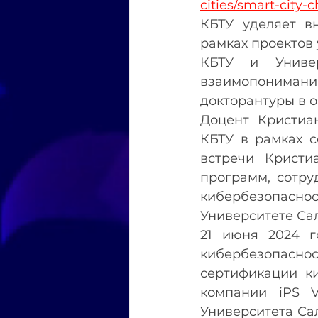
cities/smart-city-
КБТУ уделяет в
рамках проектов 
КБТУ и Универ
взаимопониман
докторантуры в 
Доцент Кристиан
КБТУ в рамках с
встречи Кристи
программ, сотру
кибербезопаснос
Университете Са
21 июня 2024 го
кибербезопасно
сертификации ки
компании iPS Vi
Университета Сал