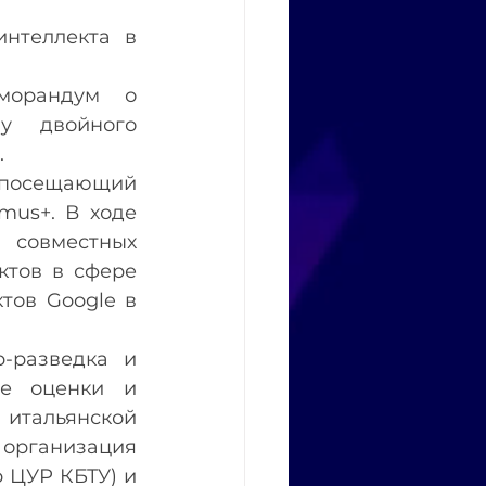
нтеллекта в 
морандум о 
у двойного 
.
 посещающий 
us+. В ходе 
 совместных 
тов в сфере 
ов Google в 
-разведка и 
е оценки и 
итальянской 
организация 
 ЦУР КБТУ) и 