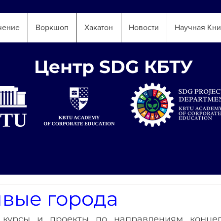
чение
Воркшоп
Хакатон
Новости
Научная Кни
Центр SDG КБТУ
ивые города
 курсы и проекты по направлениям концеп