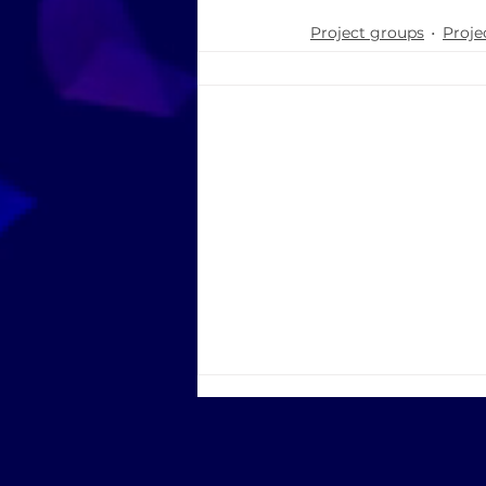
Project groups
Proje