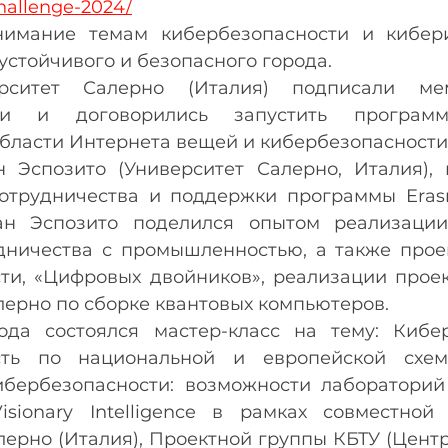
challenge-2024/
нимание темам кибербезопасности и кибери
устойчивого и безопасного города.
ситет Салерно (Италия) подписали ме
ии и договорились запустить программ
области Интернета вещей и кибербезопасности
 Эспозито (Университет Салерно, Италия),
отрудничества и поддержки программы Erasm
ан Эспозито поделился опытом реализации
дничества с промышленностью, а также проек
ти, «Цифровых двойников», реализации проект
лерно по сборке квантовых компьютеров.
да состоялся мастер-класс на тему: Кибер
сть по национальной и европейской схем
бербезопасности: возможности лабораторий 
sionary Intelligence в рамках совместной 
ерно (Италия), Проектной группы КБТУ (Центр