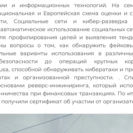
ии и информационных технологий. На сем
циональная и Европейская схема оценки и с
сти, Социальные сети и кибер-разведка 
автоматическое использование социальных сет
ля профилирования целей и выявления тенде
ны вопросы о том, как обнаружить фейковы
льные варианты использования в различных
безопасности до операций крупных кор
sa, способной обнаруживать кибератаки и про
так и организованной преступности. . Сп
сновами реверс-инжиниринга, который испол
ничества при финансовых транзакциях. По ит
 получили сертификат об участии от организат