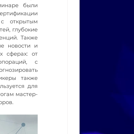
инаре были 
ертификации 
с открытым 
ей, глубокие 
нций. Также 
е новости и 
 сферах: от 
пораций, с 
гнозировать 
икеры также 
ьзуется для 
огам мастер-
оров.