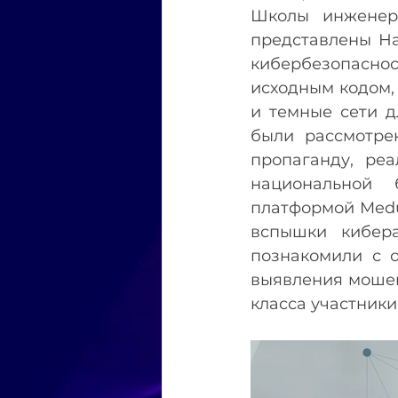
Школы инженер
представлены На
кибербезопасно
исходным кодом, 
и темные сети д
были рассмотре
пропаганду, реа
национальной 
платформой Medu
вспышки кибера
познакомили с о
выявления мошен
класса участники