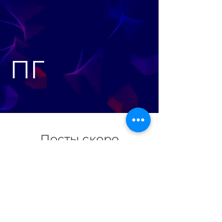
ПГ
Посты скоро
появятся
Можно пока посмотреть
другие рубрики или
вернуться сюда позже.