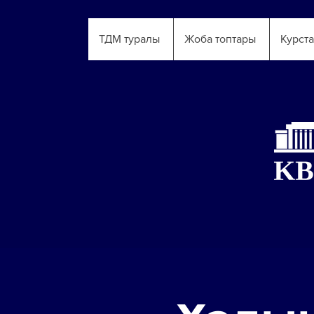
ТДМ туралы
Жоба топтары
Курст