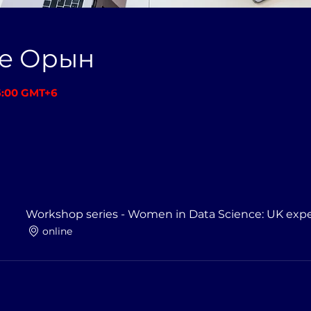
не Орын
16:00 GMT+6
Workshop series - Women in Data Science: UK expe
online