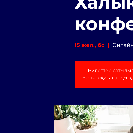
Халы
конф
15 жел., бс
  |  
Онлайн
Билеттер сатылм
Басқа оқиғаларды қ