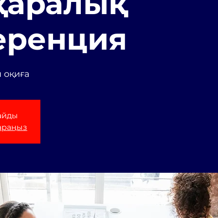
қаралық
еренция
 оқиға
айды
араңыз