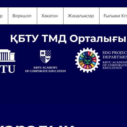
ар
Воркшоп
Хакатон
Жаңалықтар
Ғылыми Кі
ҚБТУ ТМД Орталығы