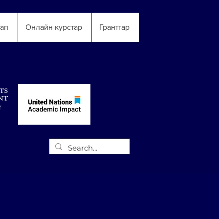
тап
Онлайн курстар
Гранттар